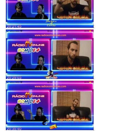
;
;
;