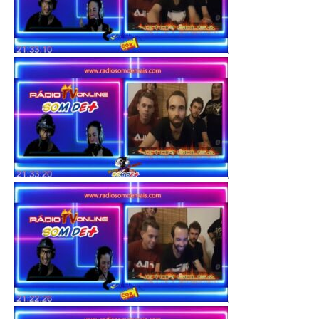
;
;
;