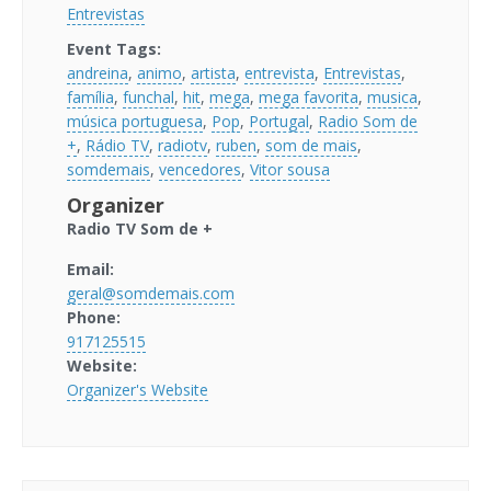
Entrevistas
Event Tags:
andreina
,
animo
,
artista
,
entrevista
,
Entrevistas
,
família
,
funchal
,
hit
,
mega
,
mega favorita
,
musica
,
música portuguesa
,
Pop
,
Portugal
,
Radio Som de
+
,
Rádio TV
,
radiotv
,
ruben
,
som de mais
,
somdemais
,
vencedores
,
Vitor sousa
Organizer
Radio TV Som de +
Email:
geral@somdemais.com
Phone:
917125515
Website:
Organizer's Website